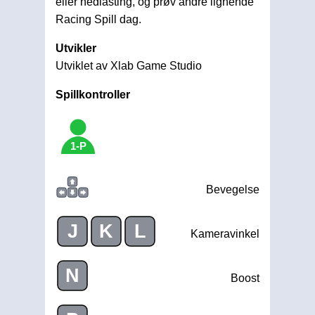
eller nedlasting, og prøv andre lignende
Racing Spill dag.
Utvikler
Utviklet av Xlab Game Studio
Spillkontroller
1-P
Bevegelse
J
K
L
Kameravinkel
N
Boost