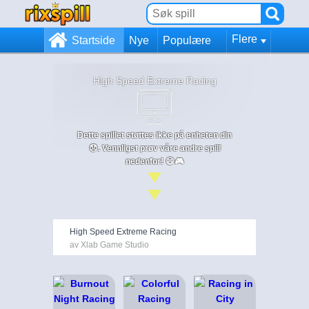
Flere
Startside
Nye
Populære
High Speed Extreme Racing
Dette spillet støttes ikke på enheten din
😞. Vennligst prøv våre andre spill
nedenfor! 😄🎮
High Speed Extreme Racing
av Xlab Game Studio