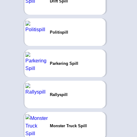
Drift Spill
Politispill
Parkering Spill
Rallyspill
Monster Truck Spill