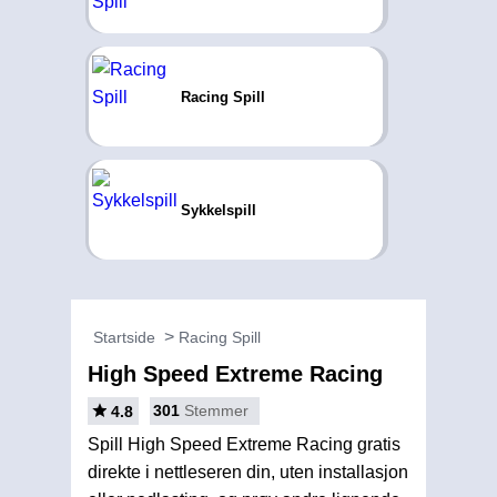
Racing Spill
Sykkelspill
Startside
Racing Spill
High Speed Extreme Racing
301
Stemmer
4.8
Spill High Speed Extreme Racing gratis
direkte i nettleseren din, uten installasjon