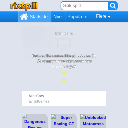
Flere
Startside
Nye
Populære
Mini Cars
Dette spillet støttes ikke på enheten din
😞. Vennligst prøv våre andre spill
nedenfor! 😄🎮
Mini Cars
av JulGames