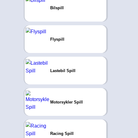
Bilspill
Flyspill
Lastebil Spill
Motorsykler Spill
Racing Spill