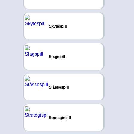
Skytespill
Slagspill
Slåssespill
Strategispill