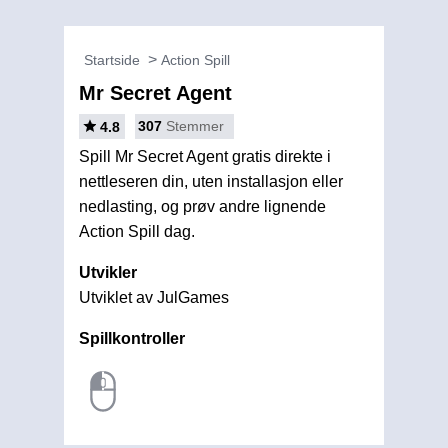
Startside
Action Spill
Mr Secret Agent
307
Stemmer
4.8
Spill Mr Secret Agent gratis direkte i
nettleseren din, uten installasjon eller
nedlasting, og prøv andre lignende
Action Spill dag.
Utvikler
Utviklet av JulGames
Spillkontroller