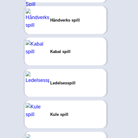
Håndverks spill
Kabal spill
Ledelsesspill
Kule spill