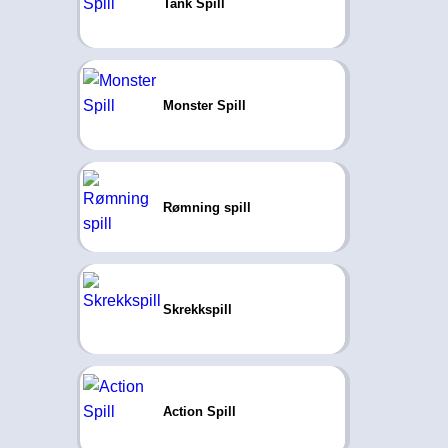
Tank Spill
Monster Spill
Rømning spill
Skrekkspill
Action Spill