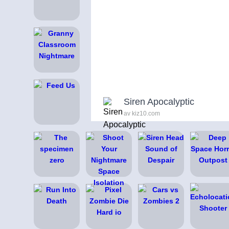
Siren Apocalyptic
av kiz10.com