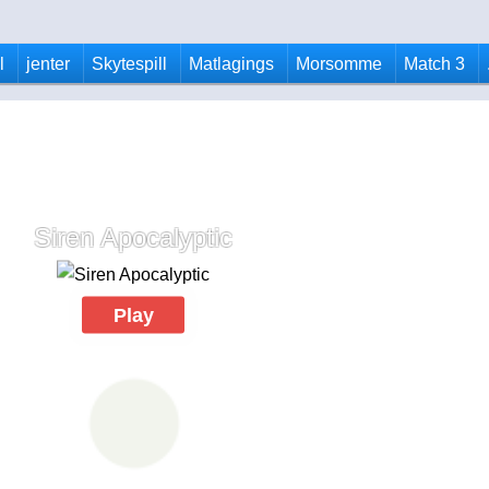
l
jenter
Skytespill
Matlagings
Morsomme
Match 3
Siren Apocalyptic
Play