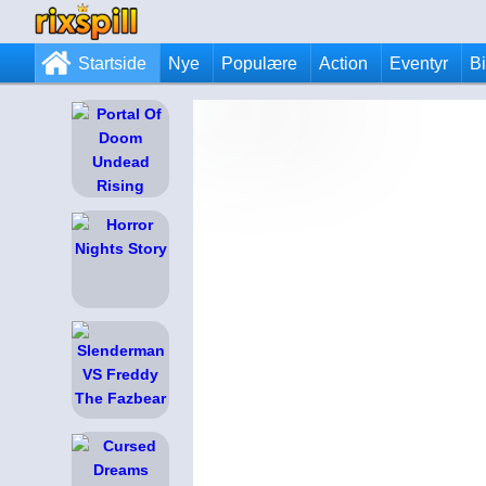
Startside
Nye
Populære
Action
Eventyr
Bi