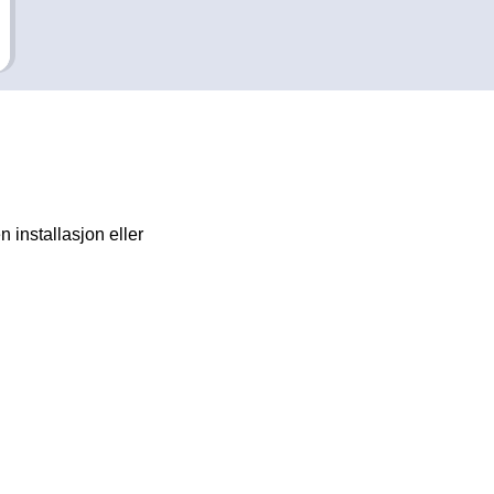
n installasjon eller