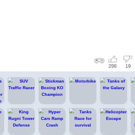
298
19