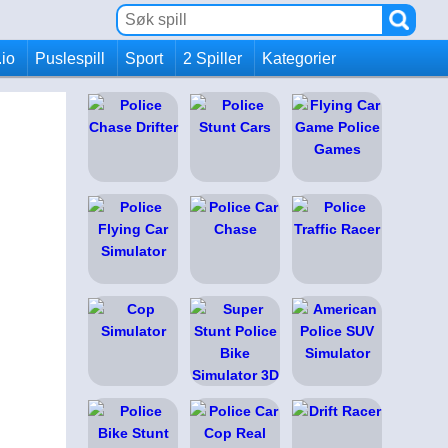
.io
Puslespill
Sport
2 Spiller
Kategorier