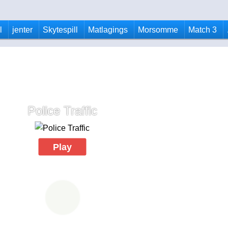
l
jenter
Skytespill
Matlagings
Morsomme
Match 3
Police Traffic
Play