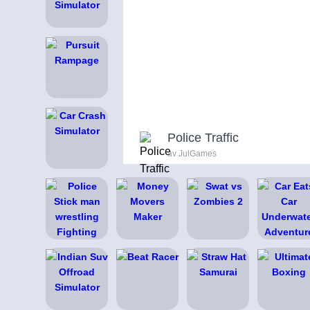
Police Traffic
av JulGames