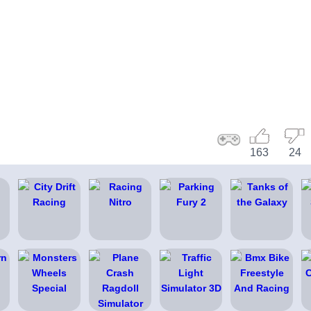
163
24