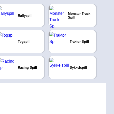
Monster Truck
Rallyspill
Spill
Togspill
Traktor Spill
Racing Spill
Sykkelspill