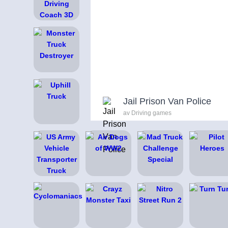
Jail Prison Van Police
av Driving games