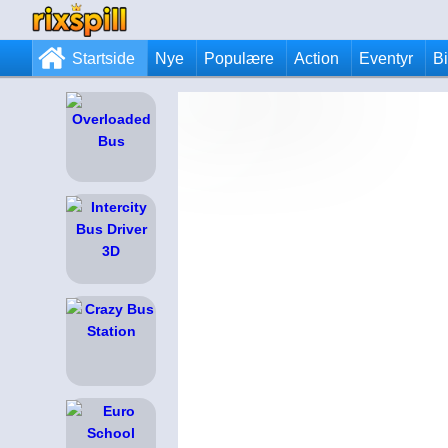
Startside
Nye
Populære
Action
Eventyr
Bi