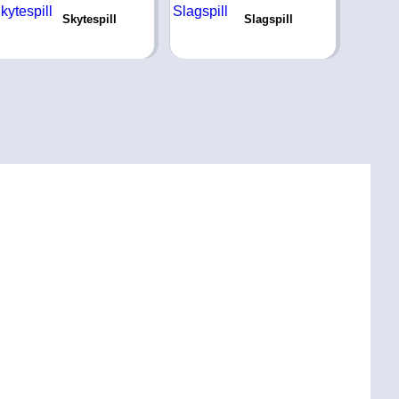
Skytespill
Slagspill