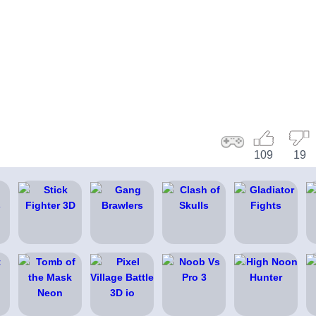
109
19