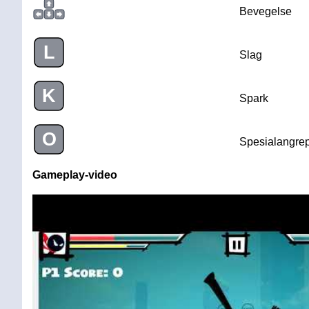
Bevegelse
L
Slag
K
Spark
O
Spesialangre
Gameplay-video