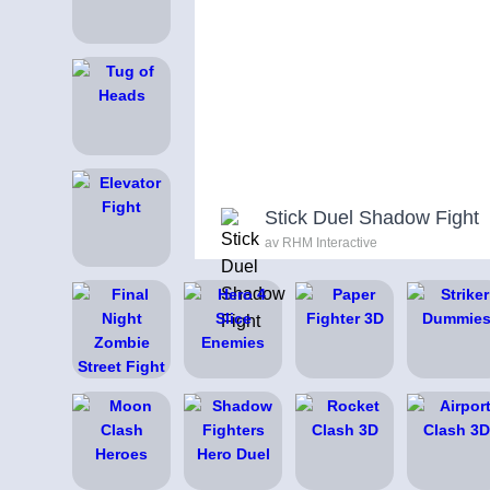
Stick Duel Shadow Fight
av RHM Interactive