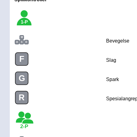
1-P
W
Bevegelse
A
S
D
F
Slag
G
Spark
R
Spesialangre
2-P