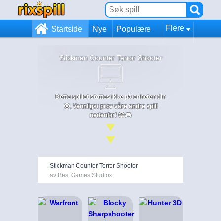
Flere
Startside
Nye
Populære
Stickman Counter Terror Shooter
Dette spillet støttes ikke på enheten din
😞. Vennligst prøv våre andre spill
nedenfor! 😄🎮
Stickman Counter Terror Shooter
av Best Games Studios