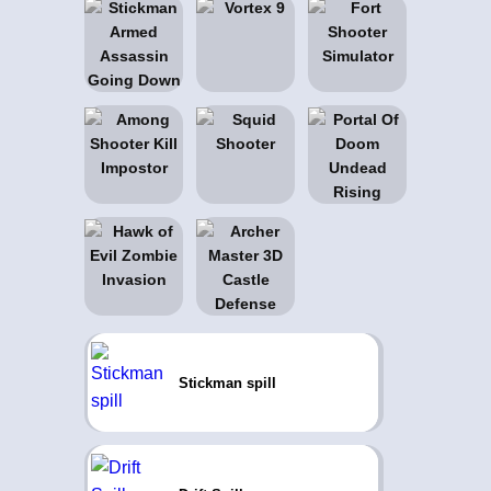
Stickman spill