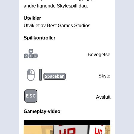
andre lignende Skytespill dag.
Utvikler
Utviklet av Best Games Studios
Spillkontroller
W
Bevegelse
A
S
D
|
Spacebar
Skyte
ESC
Avslutt
Gameplay-video