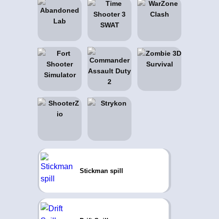
Stickman spill