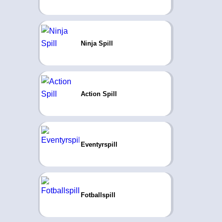
Ninja Spill
Action Spill
Eventyrspill
Fotballspill