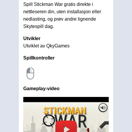
Spill Stickman War gratis direkte i
nettleseren din, uten installasjon eller
nedlasting, og prøv andre lignende
Skytespill dag.
Utvikler
Utviklet av QkyGames
Spillkontroller
Gameplay-video