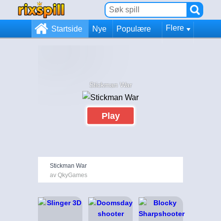
Flere
Startside
Nye
Populære
Stickman War
Play
Stickman War
av QkyGames