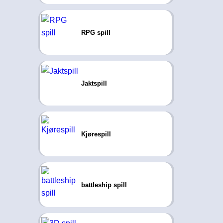
RPG spill
Jaktspill
Kjørespill
battleship spill