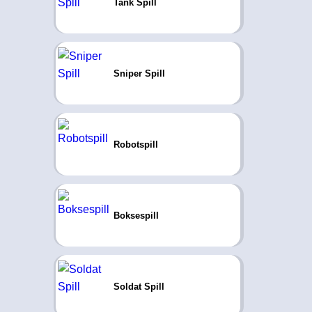
Tank Spill
Sniper Spill
Robotspill
Boksespill
Soldat Spill