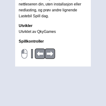
nettleseren din, uten installasjon eller
nedlasting, og prøv andre lignende
Lastebil Spill dag.
Utvikler
Utviklet av QkyGames
Spillkontroller
|