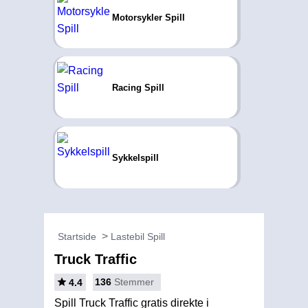
Motorsykler Spill
Racing Spill
Sykkelspill
Startside
Lastebil Spill
Truck Traffic
136
Stemmer
4.4
Spill Truck Traffic gratis direkte i