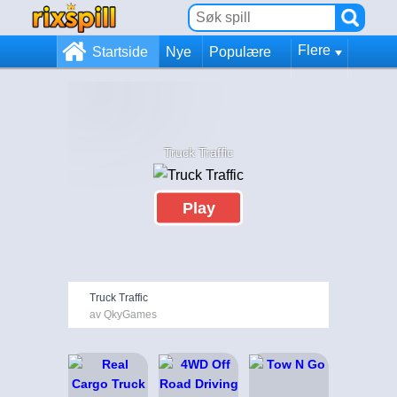
Flere
Startside
Nye
Populære
Truck Traffic
Play
Truck Traffic
av QkyGames