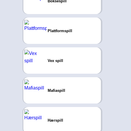
Boksespill
Plattformspill
Vex spill
Mafiaspill
Hærspill