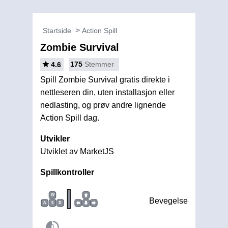
Startside
Action Spill
Zombie Survival
175
Stemmer
4.6
Spill Zombie Survival gratis direkte i
nettleseren din, uten installasjon eller
nedlasting, og prøv andre lignende
Action Spill dag.
Utvikler
Utviklet av MarketJS
Spillkontroller
|
W
Bevegelse
A
S
D