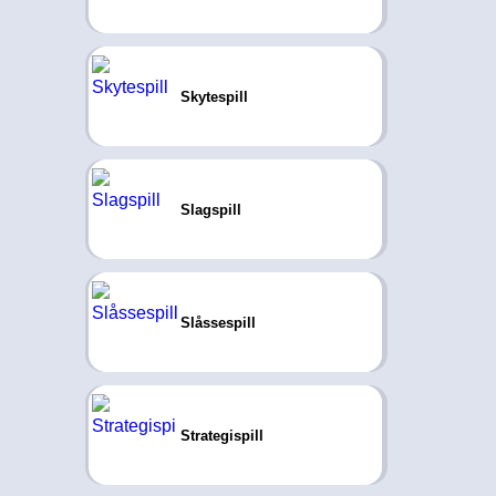
Skytespill
Slagspill
Slåssespill
Strategispill