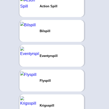
Action Spill
Bilspill
Eventyrspill
Flyspill
Krigsspill