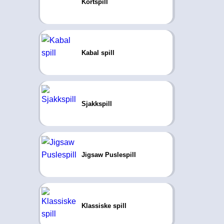
Kortspill
Kabal spill
Sjakkspill
Jigsaw Puslespill
Klassiske spill