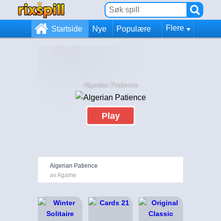
Flere
Startside
Nye
Populære
Algerian Patience
Play
Algerian Patience
av Agame