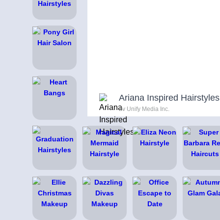
Ariana Inspired Hairstyles
av Unify Media Inc.