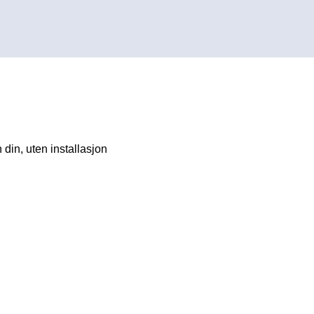
n din, uten installasjon