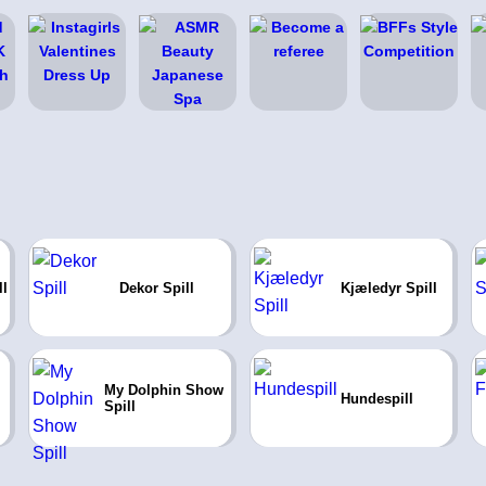
ll
Dekor Spill
Kjæledyr Spill
My Dolphin Show
Hundespill
Spill