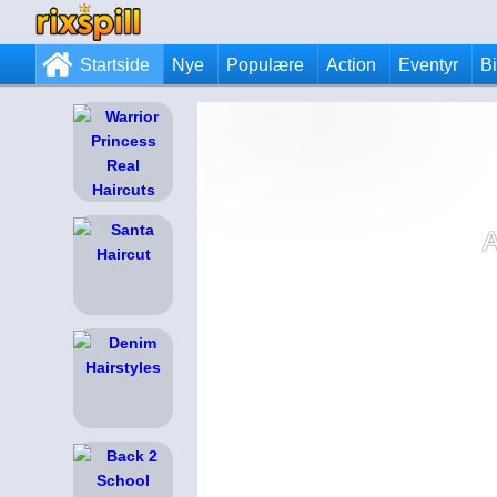
Startside
Nye
Populære
Action
Eventyr
Bi
A