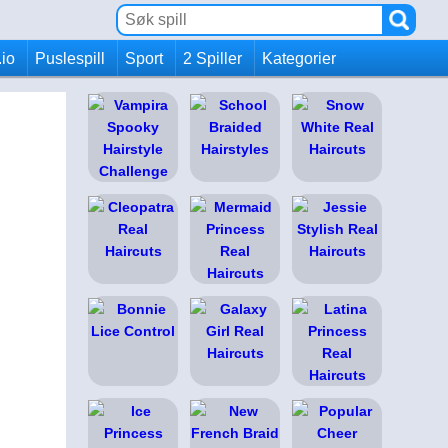
.io
Puslespill
Sport
2 Spiller
Kategorier