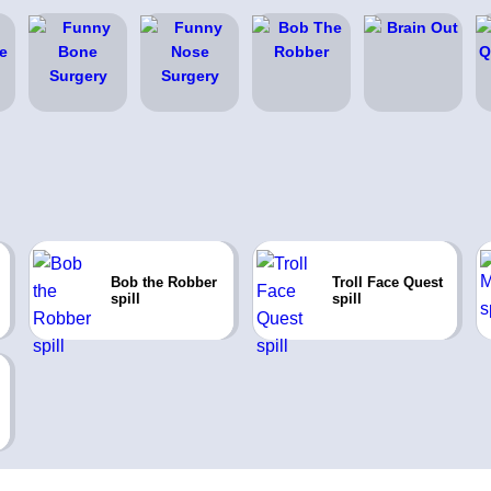
Bob the Robber
Troll Face Quest
spill
spill