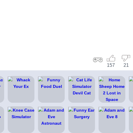
157
21