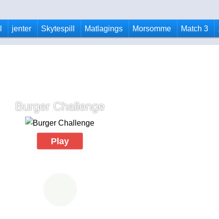
l
jenter
Skytespill
Matlagings
Morsomme
Match 3
Burger Challenge
Play