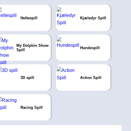
Heltespill
Kjæledyr Spill
My Dolphin Show
Hundespill
Spill
3D spill
Action Spill
Racing Spill