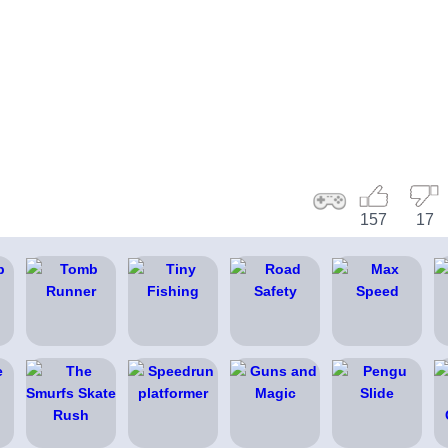
157
17