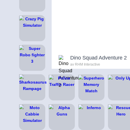
Dino Squad Adventure 2
av RHM Interactive