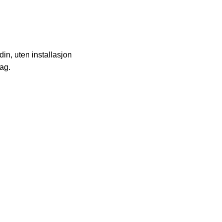
din, uten installasjon
ag.