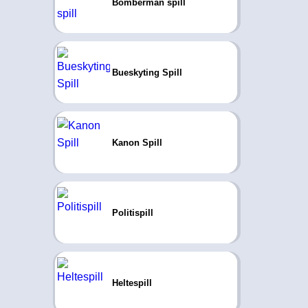
Bomberman spill
Bueskyting Spill
Kanon Spill
Politispill
Heltespill