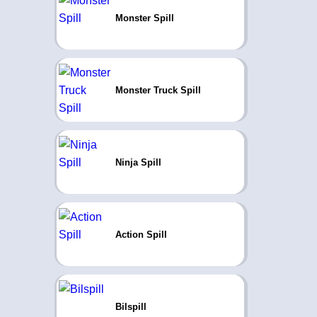
Monster Spill
Monster Truck Spill
Ninja Spill
Action Spill
Bilspill