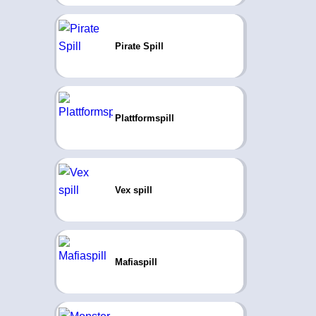
Pirate Spill
Plattformspill
Vex spill
Mafiaspill