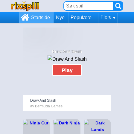
Flere
Startside
Nye
Populære
Draw And Slash
Play
Draw And Slash
av Bermuda Games