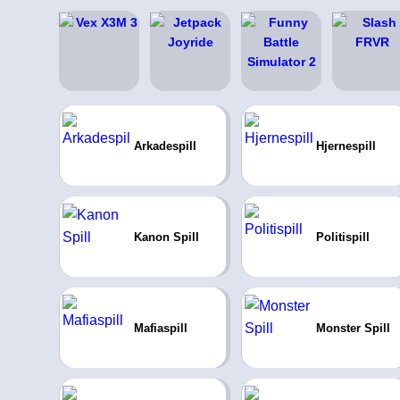
Arkadespill
Hjernespill
Kanon Spill
Politispill
Mafiaspill
Monster Spill