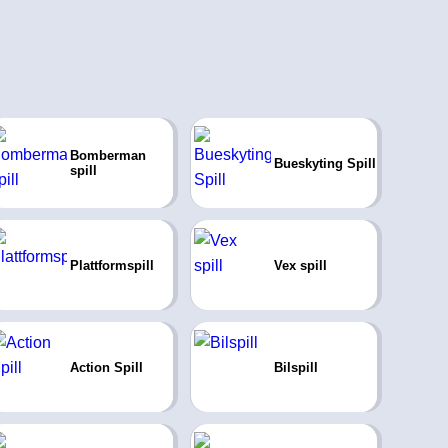
Bomberman
Bueskyting Spill
spill
Plattformspill
Vex spill
Action Spill
Bilspill