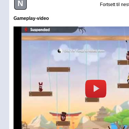
N
Fortsett til ne
Gameplay-video