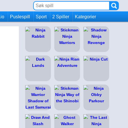
.io
Puslespill
Sport
2 Spiller
Kategorier