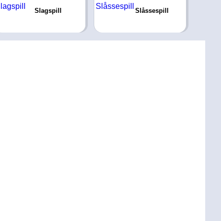
Slagspill
Slåssespill