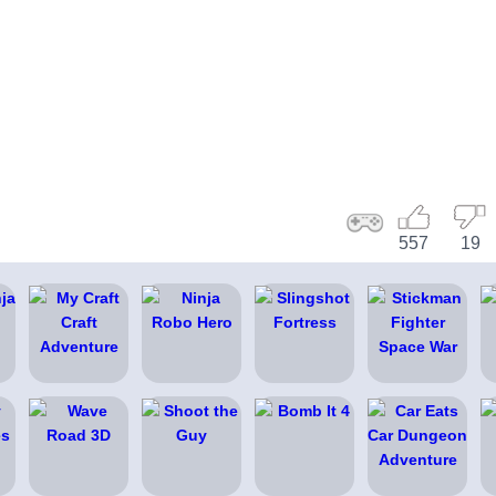
557
19