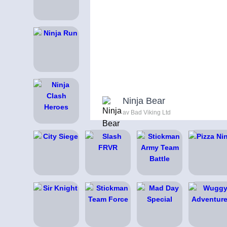
Ninja Bear
av Bad Viking Ltd