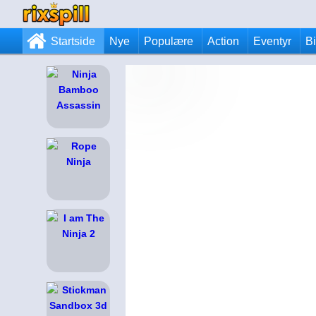
Startside
Nye
Populære
Action
Eventyr
Bi