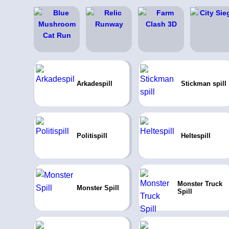
Arkadespill
Stickman spill
Politispill
Heltespill
Monster Truck
Monster Spill
Spill