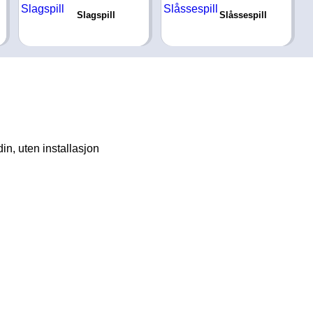
Slagspill
Slåssespill
din, uten installasjon