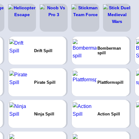
Bomberman
Drift Spill
spill
Pirate Spill
Plattformspill
Ninja Spill
Action Spill