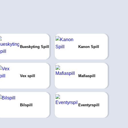
Bueskyting Spill
Kanon Spill
Vex spill
Mafiaspill
Bilspill
Eventyrspill