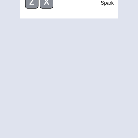
Z
X
Spark