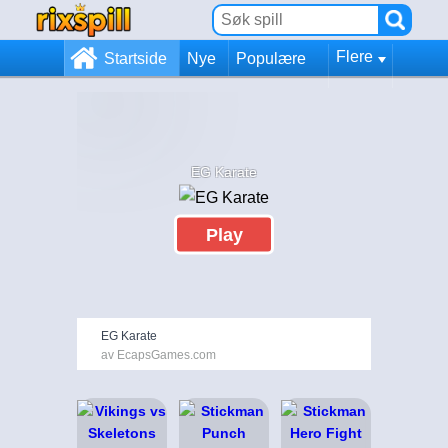
Flere
Startside
Nye
Populære
EG Karate
Play
EG Karate
av EcapsGames.com