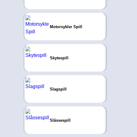
Motorsykler Spill
Skytespill
Slagspill
Slåssespill