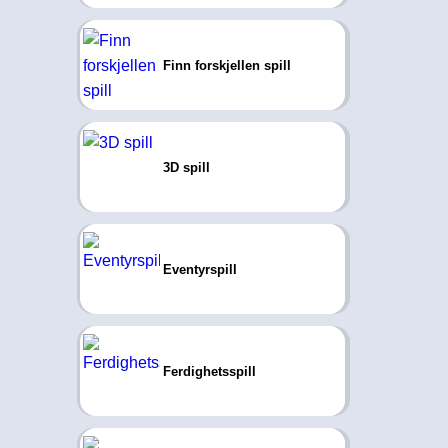
Finn forskjellen spill
3D spill
Eventyrspill
Ferdighetsspill