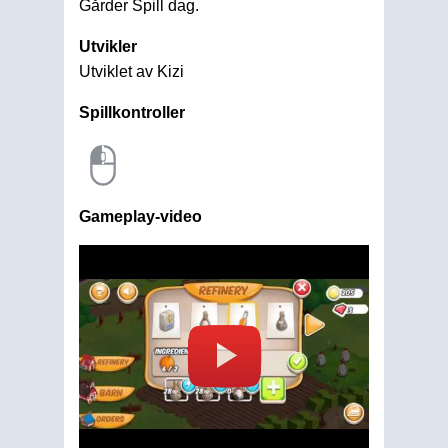
Gårder Spill dag.
Utvikler
Utviklet av Kizi
Spillkontroller
Gameplay-video