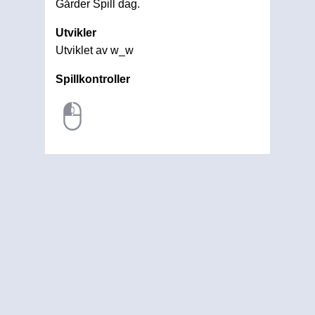
Gårder Spill dag.
Utvikler
Utviklet av w_w
Spillkontroller