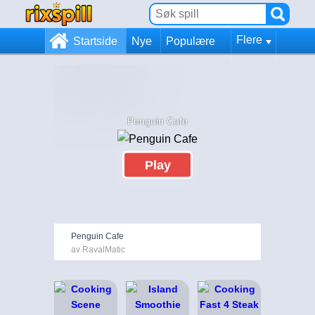
Flere
Startside
Nye
Populære
Penguin Cafe
Play
Penguin Cafe
av RavalMatic