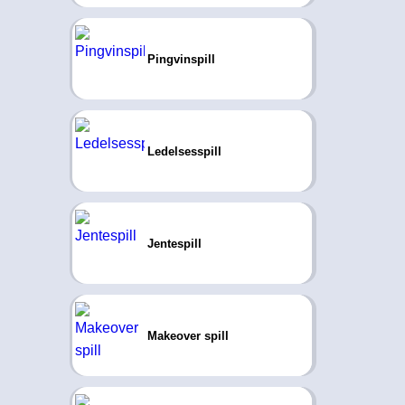
Pingvinspill
Ledelsesspill
Jentespill
Makeover spill