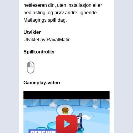
nettleseren din, uten installasjon eller
nedlasting, og prøv andre lignende
Matlagings spill dag.
Utvikler
Utviklet av RavalMatic
Spillkontroller
Gameplay-video