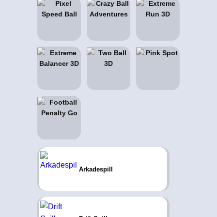
Arkadespill