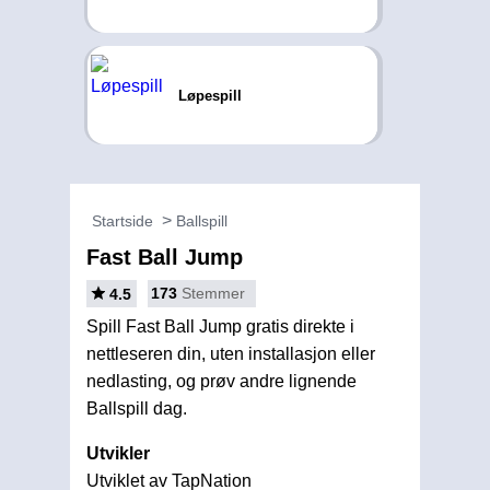
Løpespill
Startside
Ballspill
Fast Ball Jump
173
Stemmer
4.5
Spill Fast Ball Jump gratis direkte i
nettleseren din, uten installasjon eller
nedlasting, og prøv andre lignende
Ballspill dag.
Utvikler
Utviklet av TapNation