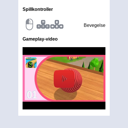
Spillkontroller
W
Bevegelse
A
S
D
Gameplay-video