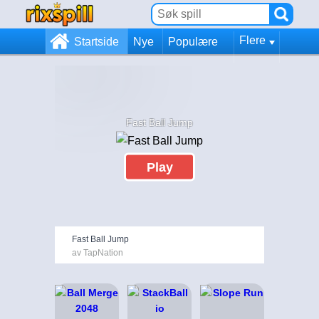
Flere
Startside
Nye
Populære
Fast Ball Jump
Play
Fast Ball Jump
av TapNation