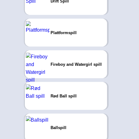
Drift Spill
Plattformspill
Fireboy and Watergirl spill
Rød Ball spill
Ballspill