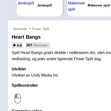
Jentespill
Makeover spill
Startside
Frisør Spill
Heart Bangs
307
Stemmer
4.8
Spill Heart Bangs gratis direkte i nettleseren din, uten ins
nedlasting, og prøv andre lignende Frisør Spill dag.
Utvikler
Utviklet av Unify Media Inc.
Spillkontroller