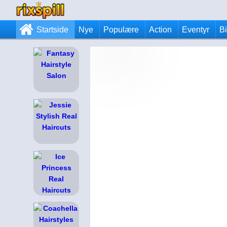
Startside
Nye
Populære
Action
Eventyr
Bi