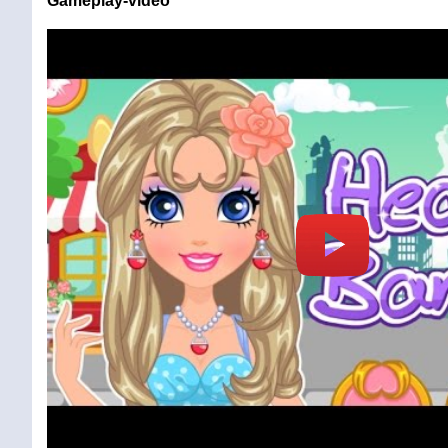
Gameplay-video