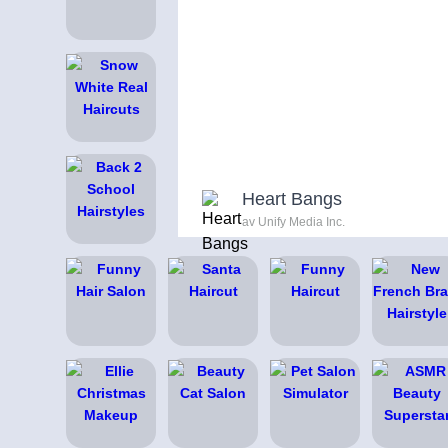
Heart Bangs
av Unify Media Inc.