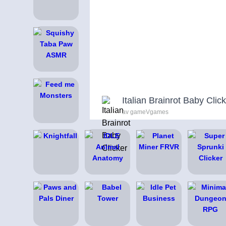
Italian Brainrot Baby Clic
av gameVgames