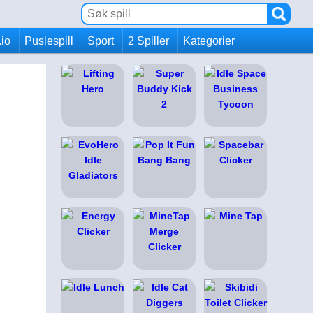
.io
Puslespill
Sport
2 Spiller
Kategorier