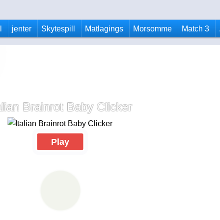
l
jenter
Skytespill
Matlagings
Morsomme
Match 3
alian Brainrot Baby Clicker
Play