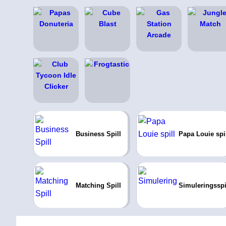
Business Spill
Papa Louie spi
Matching Spill
Simuleringsspi