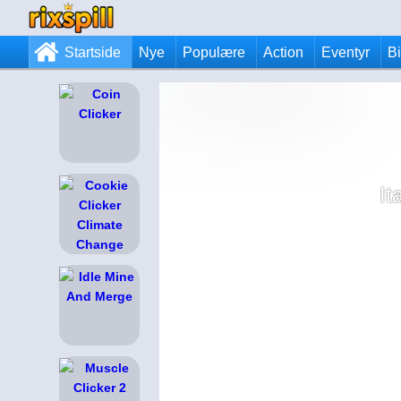
Startside
Nye
Populære
Action
Eventyr
Bi
It