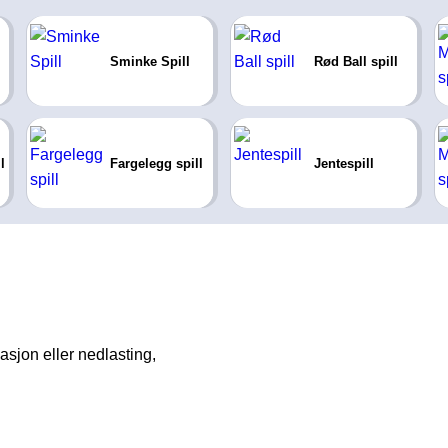
Sminke Spill
Rød Ball spill
l
Fargelegg spill
Jentespill
lasjon eller nedlasting,