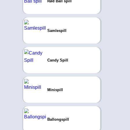
Rød Ball spill
Samlespill
Candy Spill
Minispill
Ballongspill