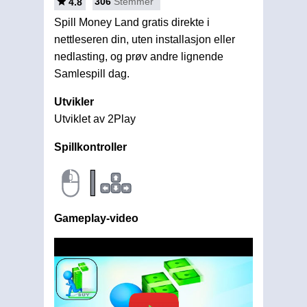
306
Stemmer
4.8
Spill Money Land gratis direkte i
nettleseren din, uten installasjon eller
nedlasting, og prøv andre lignende
Samlespill dag.
Utvikler
Utviklet av 2Play
Spillkontroller
|
Gameplay-video