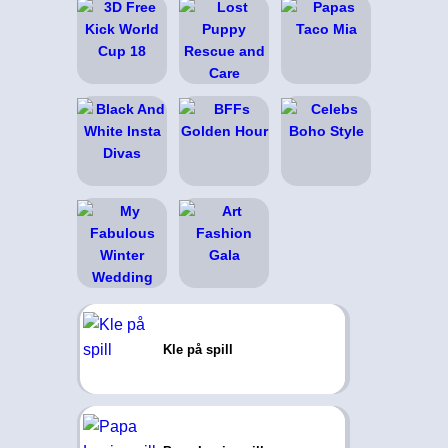
Kle på spill