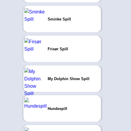
Sminke Spill
Frisør Spill
My Dolphin Show Spill
Hundespill