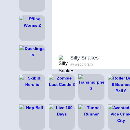
Silly Snakes
av webofgrafix