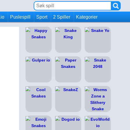
.io
Puslespill
Sport
2 Spiller
Kategorier