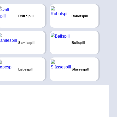
Drift Spill
Robotspill
Samlespill
Ballspill
Løpespill
Slåssespill