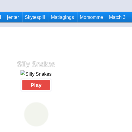
l
jenter
Skytespill
Matlagings
Morsomme
Match 3
Silly Snakes
Play