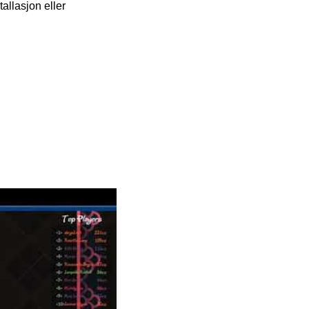
tallasjon eller