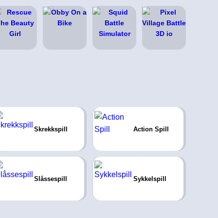
Skrekkspill
Action Spill
Slåssespill
Sykkelspill