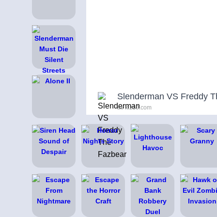
Slenderman VS Freddy T
av kiz10.com