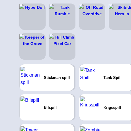
Stickman spill
Tank Spill
Bilspill
Krigsspill