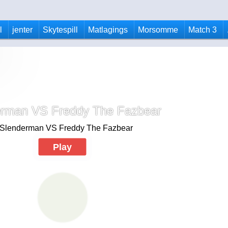
l
jenter
Skytespill
Matlagings
Morsomme
Match 3
erman VS Freddy The Fazbear
Play