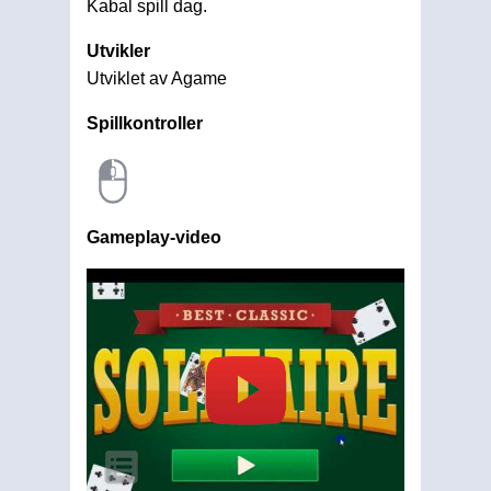
Kabal spill dag.
Utvikler
Utviklet av Agame
Spillkontroller
Gameplay-video