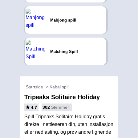
Mahjong spill
Matching Spill
Startside
Kabal spill
Tripeaks Solitaire Holiday
302
Stemmer
4.7
Spill Tripeaks Solitaire Holiday gratis
direkte i nettleseren din, uten installasjon
eller nedlasting, og prøv andre lignende