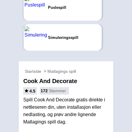
Puslespill
Simuleringsspill
Startside
Matlagings spill
Cook And Decorate
172
Stemmer
4.5
Spill Cook And Decorate gratis direkte i
nettleseren din, uten installasjon eller
nedlasting, og prøv andre lignende
Matlagings spill dag.