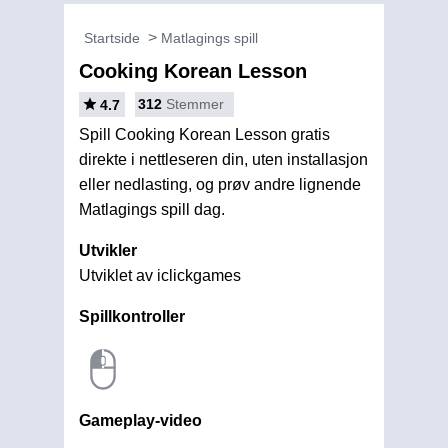
Startside
Matlagings spill
Cooking Korean Lesson
312
Stemmer
4.7
Spill Cooking Korean Lesson gratis
direkte i nettleseren din, uten installasjon
eller nedlasting, og prøv andre lignende
Matlagings spill dag.
Utvikler
Utviklet av iclickgames
Spillkontroller
Gameplay-video