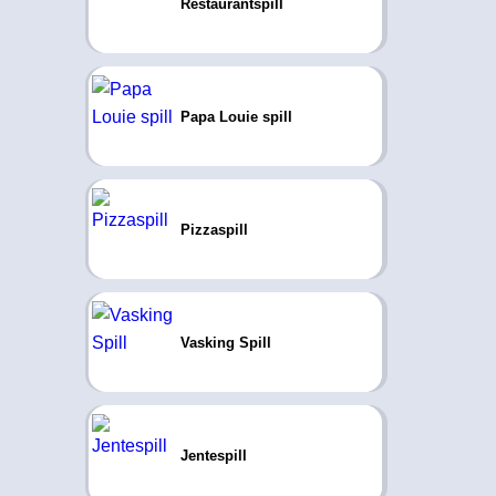
Restaurantspill
Papa Louie spill
Pizzaspill
Vasking Spill
Jentespill