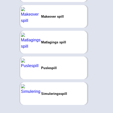
Makeover spill
Matlagings spill
Puslespill
Simuleringsspill