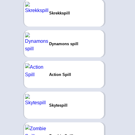
Skrekkspill
Dynamons spill
Action Spill
Skytespill