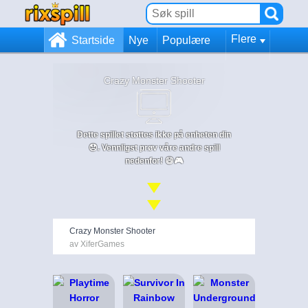
Flere
Startside
Nye
Populære
Crazy Monster Shooter
Dette spillet støttes ikke på enheten din
😞. Vennligst prøv våre andre spill
nedenfor! 😄🎮
Crazy Monster Shooter
av XiferGames