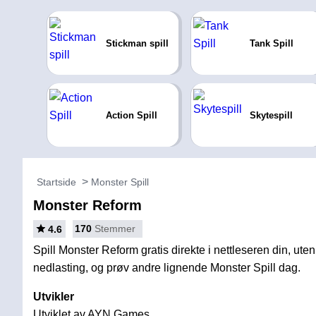
Stickman spill
Tank Spill
Action Spill
Skytespill
Startside
Monster Spill
Monster Reform
170
Stemmer
4.6
Spill Monster Reform gratis direkte i nettleseren din, uten 
nedlasting, og prøv andre lignende Monster Spill dag.
Utvikler
Utviklet av AYN Games