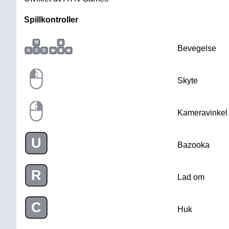
Spillkontroller
W
Bevegelse
A
S
D
Skyte
Kameravinkel
U
Bazooka
R
Lad om
C
Huk