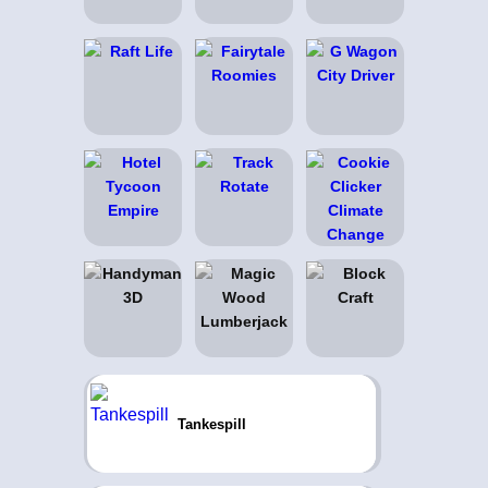
Tankespill