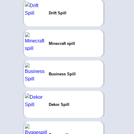
Drift Spill
Minecraft spill
Business Spill
Dekor Spill