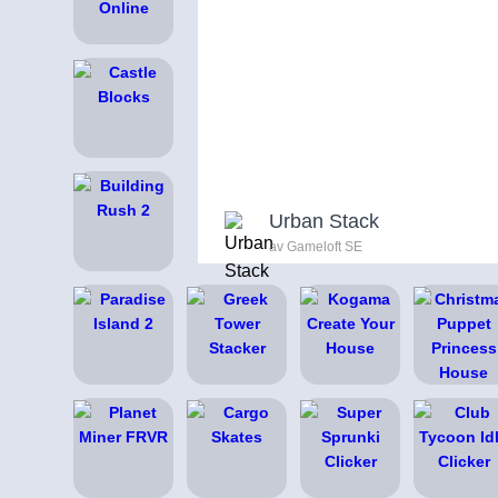
Urban Stack
av Gameloft SE