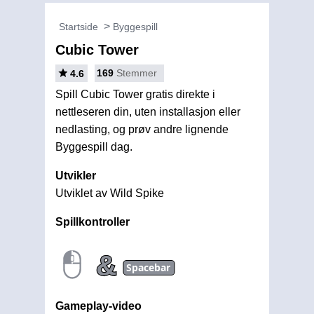
Startside
Byggespill
Cubic Tower
169
Stemmer
4.6
Spill Cubic Tower gratis direkte i
nettleseren din, uten installasjon eller
nedlasting, og prøv andre lignende
Byggespill dag.
Utvikler
Utviklet av Wild Spike
Spillkontroller
&
Spacebar
Gameplay-video