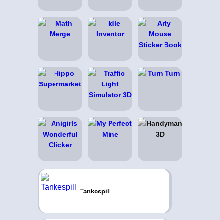
Tankespill