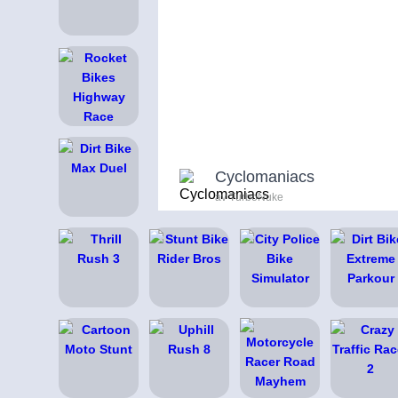
Cyclomaniacs
av TurboNuke