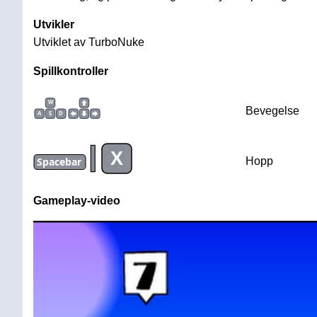
Utvikler
Utviklet av TurboNuke
Spillkontroller
W
Bevegelse
A
S
D
|
X
Spacebar
Hopp
Gameplay-video