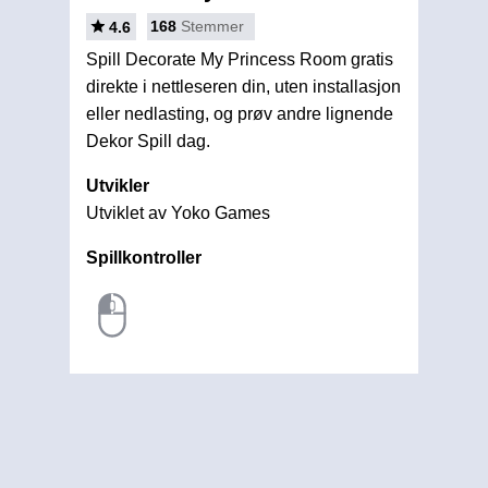
168
Stemmer
4.6
Spill Decorate My Princess Room gratis
direkte i nettleseren din, uten installasjon
eller nedlasting, og prøv andre lignende
Dekor Spill dag.
Utvikler
Utviklet av Yoko Games
Spillkontroller