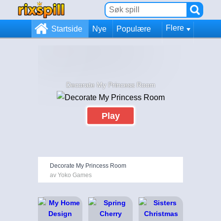
Flere
Startside
Nye
Populære
Decorate My Princess Room
Play
Decorate My Princess Room
av Yoko Games