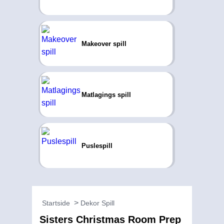
Makeover spill
Matlagings spill
Puslespill
Startside
Dekor Spill
Sisters Christmas Room Prep