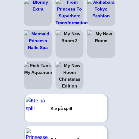
Kle på spill