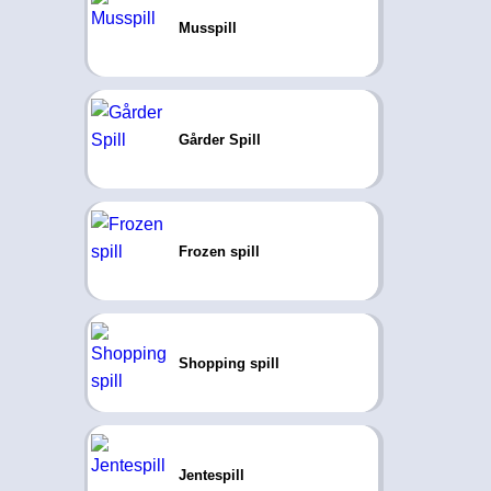
Musspill
Gårder Spill
Frozen spill
Shopping spill
Jentespill