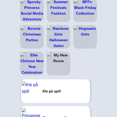
Kle på spill