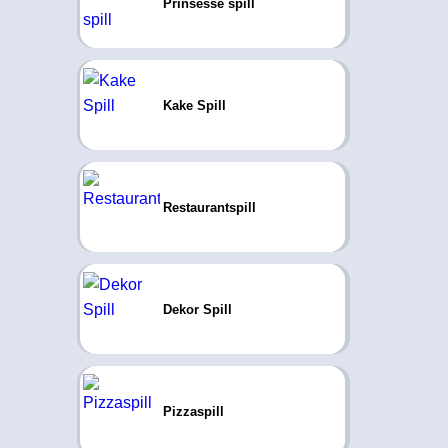
Prinsesse spill
Kake Spill
Restaurantspill
Dekor Spill
Pizzaspill