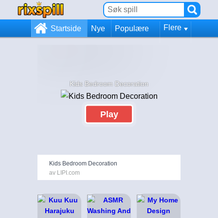
Flere
Startside
Nye
Populære
Kids Bedroom Decoration
Play
Kids Bedroom Decoration
av LIPI.com