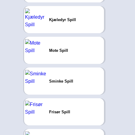
Kjæledyr Spill
Mote Spill
Sminke Spill
Frisør Spill