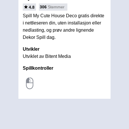
306
Stemmer
4.8
Spill My Cute House Deco gratis direkte
i nettleseren din, uten installasjon eller
nedlasting, og prøv andre lignende
Dekor Spill dag.
Utvikler
Utviklet av Bitent Media
Spillkontroller