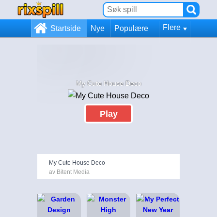
Flere
Startside
Nye
Populære
My Cute House Deco
Play
My Cute House Deco
av Bitent Media