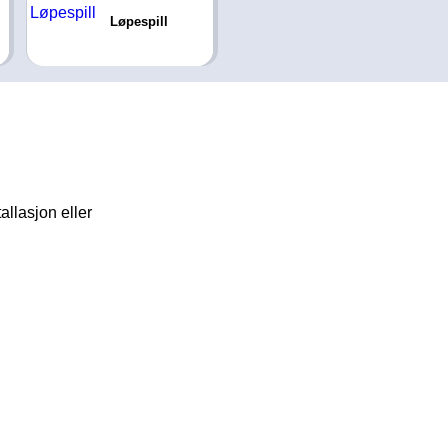
Løpespill
allasjon eller