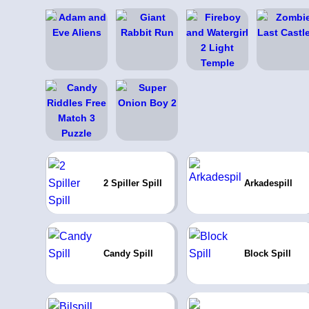
2 Spiller Spill
Arkadespill
Candy Spill
Block Spill