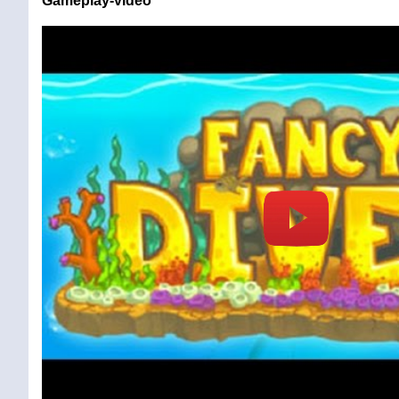
Gameplay-video