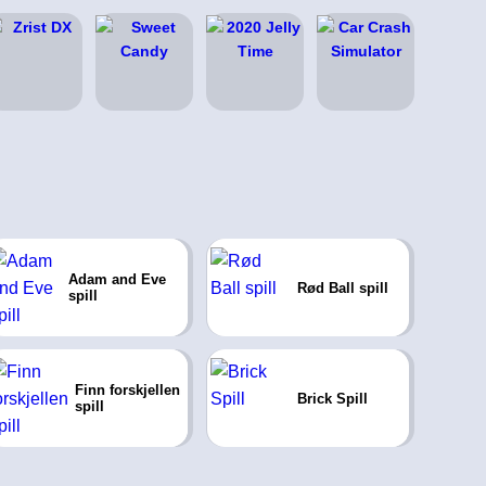
Adam and Eve
Rød Ball spill
spill
Finn forskjellen
Brick Spill
spill